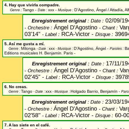
4. Hay que vivirla compadre.
Tango -
xxx -
D’Agostino, Ángel / Attadía, Al
Genre :
Date :
Musique :
02/09/1
Enregistrement original
:
Date
:
Ángel D’Agostino
Var
-
Orchestre :
-
Chant
:
03'14"
RCA-Victor -
3969
-
Label
:
Disque :
5. Así me gusta a mí.
Milonga
xxx
D’Agostino, Ángel
-
Ba
Genre :
- Date :
- Musique :
Paroles :
Editions musicales H. Benjamin. Paris
-
17/11/1
Enregistrement original
:
Date
:
Ángel D'Agostino
-
Var
-
Orchestre :
Chant
:
02'45"
-
RCA-Victor -
3978
Label
:
Disque :
6. No creas.
Tango
xxx
Holgado Barrio, Benjamín
-
Genre :
- Date :
- Musique :
Parol
23/03/1
Enregistrement original
:
Date
:
Ángel D’Agostino
Var
-
Orchestre
:
-
Chant
:
02'58''
RCA-Victor
-
60-0
-
Label
:
Disque
:
7. A las siete en el café.