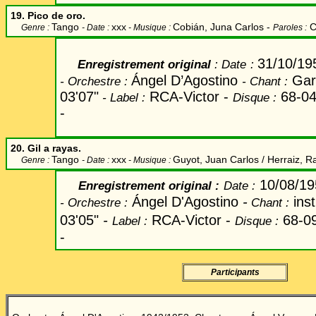
19. Pico de oro.
Tango
xxx
Cobián, Juna Carlos
-
C
Genre :
- Date :
- Musique :
Paroles :
31/10/19
Enregistrement original
:
Date
:
Ángel D’Agostino
Gar
-
Orchestre
:
-
Chant
:
03'07"
RCA-Victor
-
68-0
-
Label
:
Disque
:
-
20. Gil a rayas.
Tango
xxx
Guyot, Juan Carlos / Herraiz, R
Genre :
- Date :
- Musique :
10/08/19
Enregistrement original
:
Date
:
Ángel D'Agostino
-
ins
-
Orchestre :
Chant
:
03'05"
-
RCA-Victor
-
68-0
Label
:
Disque :
-
Participants