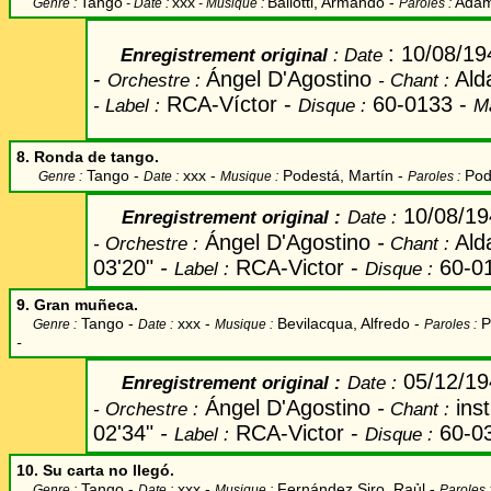
Tango
xxx
Baliotti, Armando -
Adami
Genre :
- Date :
- Musique :
Paroles :
: 10/08/19
Enregistrement original
: Date
-
Ángel D'Agostino
Ald
Orchestre :
- Chant
:
RCA-Víctor -
60-0133 -
- Label
:
Disque :
Ma
8. Ronda de tango.
Tango -
xxx -
Podestá, Martín
-
Pod
Genre :
Date :
Musique :
Paroles :
10/08/1
Enregistrement original
:
Date
:
Ángel D'Agostino
-
Ald
-
Orchestre :
Chant
:
03'20"
-
RCA-Victor -
60-0
Label
:
Disque :
9. Gran muñeca.
Tango -
xxx -
Bevilacqua, Alfredo
-
P
Genre :
Date :
Musique :
Paroles :
-
05/12/1
Enregistrement original
:
Date
:
Ángel D'Agostino
-
ins
-
Orchestre :
Chant
:
02'34"
-
RCA-Victor -
60-0
Label
:
Disque :
10. Su carta no llegó.
Tango -
xxx -
Fernández Siro, Raủl
-
Genre :
Date :
Musique :
Paroles 