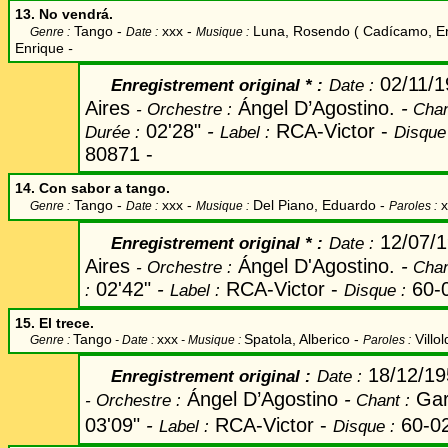
13. No vendrá.
Tango -
xxx -
Luna, Rosendo ( Cadícamo, En
Genre :
Date :
Musique :
Enrique
-
02/11/
Enregistrement original
* :
Date
:
Aires
Ángel D’Agostino
.
-
-
Orchestre :
Chan
02'28"
-
RCA-Victor
-
Durée :
Label
:
Disque
80871
-
14. Con sabor a tango.
Tango -
xxx -
Del Piano, Eduardo
-
x
Genre :
Date :
Musique :
Paroles :
12/07/
Enregistrement original *
:
Date
:
Aires
Ángel D'Agostino.
-
-
Orchestre :
Chan
02'42"
-
RCA-Victor -
60-
:
Label
:
Disque :
15. El trece.
Tango
xxx
Spatola, Alberico -
Villol
Genre :
- Date :
- Musique :
Paroles :
18/12/19
Enregistrement original
:
Date
:
Ángel D’Agostino
-
Gar
-
Orchestre :
Chant
:
03'09"
-
RCA-Victor
-
60-0
Label
:
Disque :