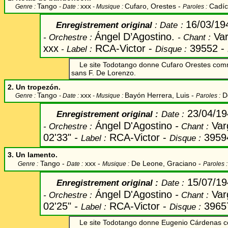
Tango
xxx
Cufaro, Orestes
-
Cadíc
Genre :
- Date :
- Musique :
Paroles :
16/03/1
Enregistrement original
:
Date
:
Ángel D’Agostino.
Var
-
Orchestre
:
-
Chant
:
xxx
RCA-Victor
-
39552
-
-
Label
:
Disque
:
Le site Todotango donne Cufaro Orestes com
sans F. De Lorenzo.
2. Un tropezón.
Tango
xxx
Bayón Herrera, Luis
-
D
Genre :
- Date :
- Musique :
Paroles :
23/04/1
Enregistrement original
:
Date
:
Ángel D'Agostino
-
Var
-
Orchestre :
Chant
:
02'33"
-
RCA-Victor -
3959
Label
:
Disque :
3. Un lamento.
Tango -
xxx -
De Leone, Graciano
-
Genre :
Date :
Musique :
Paroles :
15/07/1
Enregistrement original
:
Date
:
Ángel D'Agostino
-
Var
-
Orchestre :
Chant
:
02'25"
-
RCA-Victor -
3965
Label
:
Disque :
Le site Todotango donne Eugenio C
á
rdenas c