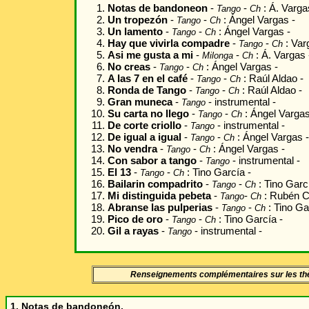
Notas de bandoneon
-
-
: Á. Varga
Tango
Ch
Un
tropezón
-
-
:
Ángel Vargas -
Tango
Ch
Un lamento
-
-
:
Ángel Vargas -
Tango
Ch
Hay que vivirla compadre
-
-
:
Var
Tango
Ch
Asi me gusta a mi
-
-
:
Á. Vargas 
Milonga
Ch
No creas
-
-
:
Ángel Vargas -
Tango
Ch
A las 7 en el café
-
-
:
Raúl Aldao
-
Tango
Ch
Ronda de Tango
-
-
:
Raúl Aldao
-
Tango
Ch
Gran muneca
-
- instrumental -
Tango
Su carta no llego
-
-
:
Ángel Varga
Tango
Ch
De corte criollo
-
- instrumental -
Tango
De igual a igual
-
-
:
Ángel Vargas
-
Tango
Ch
No vendra
-
-
:
Ángel Vargas -
Tango
Ch
Con sabor a tango
-
- instrumental -
Tango
El 13
-
-
:
Tino García
-
Tango
Ch
Bailarin compadrito
-
-
:
Tino Garc
Tango
Ch
Mi distinguida pebeta
-
-
:
Rubén 
Tango
Ch
Abranse las pulperias
-
-
:
Tino Ga
Tango
Ch
Pico de oro
-
-
:
Tino García
-
Tango
Ch
Gil a rayas
-
- instrumental -
Tango
Renseignements complémentaires sur les t
1. Notas de bandoneón.