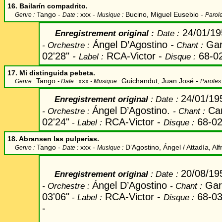
16. Bailarín compadrito.
Tango -
xxx -
Bucino, Miguel Eusebio
-
Genre :
Date :
Musique :
Parole
24/01/1
Enregistrement original
:
Date
:
Ángel D’Agostino
-
Gar
-
Orchestre :
Chant
:
02'28"
-
RCA-Victor
-
68-0
Label
:
Disque :
17. Mi distinguida pebeta.
Tango
xxx
Guichandut, Juan José
-
Genre :
- Date :
- Musique :
Paroles 
24/01/19
Enregistrement original
:
Date
:
Ángel D’Agostino.
Ca
-
Orchestre
:
-
Chant
:
02'24"
RCA-Victor
-
68-0
-
Label
:
Disque
:
18. Abransen las pulperías.
Tango -
xxx -
D’Agostino, Ángel / Attadía, Al
Genre :
Date :
Musique :
20/08/19
Enregistrement original
:
Date
:
Ángel D’Agostino
Gar
-
Orchestre
:
-
Chant
:
03'06"
RCA-Victor
-
68-0
-
Label
:
Disque
:
-