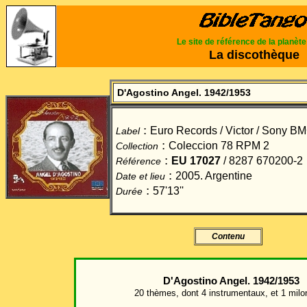
Le site de référence de la planèt
La discothèque
D'Agostino Angel. 1942/1953
:
Euro Records / Victor / Sony B
Label
:
Coleccion 78 RPM 2
Collection
:
EU 17027
/ 8287 670200-2
Référence
:
2005. Argentine
Date et lieu
:
57'13''
Durée
Contenu
D'Agostino Angel. 1942/1953
20 thèmes, dont 4 instrumentaux, et 1 milo