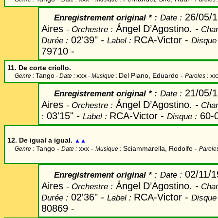
26/05/
Enregistrement original
* :
Date
:
Aires
Ángel D’Agostino.
-
-
Orchestre :
Chan
02'39"
-
RCA-Victor
-
Durée :
Label
:
Disque 
79710
-
11. De corte criollo.
Tango
xxx
Del Piano, Eduardo
-
xx
Genre :
- Date :
- Musique :
Paroles :
21/05/
Enregistrement original
* :
Date
:
Aires
Ángel D’Agostino.
-
-
Orchestre :
Chan
03'15"
-
RCA-Victor
-
60-
:
Label
:
Disque :
12. De igual a igual.
▲▲
Tango -
xxx -
Sciammarella, Rodolfo
-
Genre :
Date :
Musique :
Paroles
02/11/
Enregistrement original
* :
Date
:
Aires
Ángel D’Agostino.
-
-
Orchestre :
Chan
02'36"
-
RCA-Victor
-
Durée :
Label
:
Disque 
80869
-