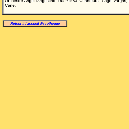
Orchestre
Á
ngel D'Agostino. 1942/1953. Chanteurs : Ángel Vargas,
Cané.
Retour à l’accueil discothèque