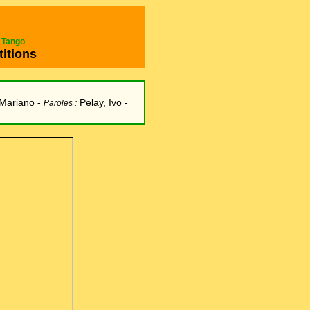
e Tango
titions
 Mariano
-
Pelay, Ivo
-
Paroles :