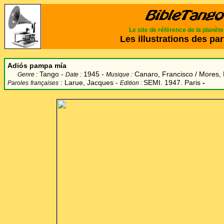
Le site de référence de la planèt
Les illustrations des par
Adiós pampa mía
Tango -
1945 -
Canaro, Francisco / Mores,
Genre :
Date :
Musique :
: Larue, Jacques
-
SEMI. 1947. Paris
-
Paroles
françaises
Edition :