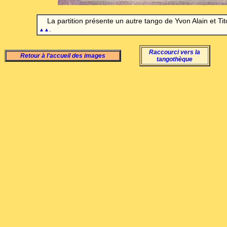
La partition présente un autre tango de Yvon Alain et Ti
.
▲▲
Raccourci vers la
Retour à l’accueil des images
tangothèque