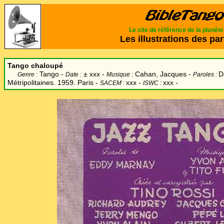
Le site de référence de la planèt
Les illustrations des par
Tango chaloupé
Tango -
±
xxx -
Cahan, Jacques -
D
Genre :
Date :
Musique :
Paroles :
Métripolitaines. 1959. Paris -
xxx -
xxx -
SACEM :
ISWC :