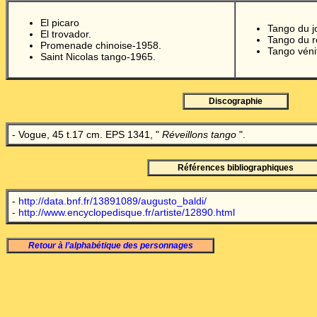
El picaro
Tango du jo
El trovador.
Tango du r
Promenade chinoise-1958.
Tango véni
Saint Nicolas tango-1965.
Discographie
- Vogue, 45 t.17 cm. EPS 1341, "
Réveillons tango
".
Références bibliographiques
-
http://data.bnf.fr/13891089/augusto_baldi/
-
http://www.encyclopedisque.fr/artiste/12890.html
Retour à l’alphabétique des personnages