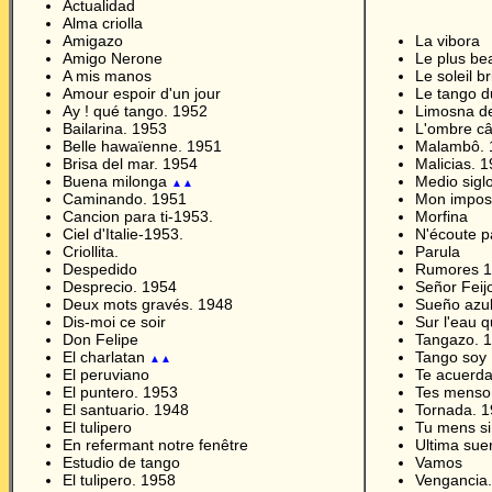
Actualidad
Alma criolla
Amigazo
La vibora
Amigo Nerone
Le plus be
A mis manos
Le soleil b
Amour espoir d'un jour
Le tango d
Ay ! qué tango. 1952
Limosna d
Bailarina. 1953
L'ombre câ
Belle hawaïenne. 1951
Malambô. 
Brisa del mar. 1954
Malicias. 
Buena milonga
Medio sigl
▲▲
Caminando. 1951
Mon impos
Cancion para ti-1953.
Morfina
Ciel d'Italie-1953.
N'écoute p
Criollita.
Parula
Despedido
Rumores 
Desprecio. 1954
Señor Feij
Deux mots gravés. 1948
Sueño azu
Dis-moi ce soir
Sur l'eau q
Don Felipe
Tangazo. 1
El charlatan
Tango soy
▲▲
El peruviano
Te acuerda
El puntero. 1953
Tes menso
El santuario. 1948
Tornada. 
El tulipero
Tu mens si
En refermant notre fenêtre
Ultima sue
Estudio de tango
Vamos
El tulipero. 1958
Vengancia