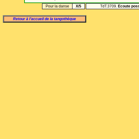
Pour la danse
X/5
TdT.3709.
Ecoute poss
Retour à l’accueil de la tangothèque