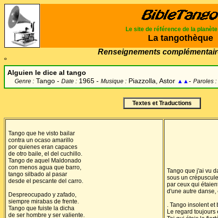
Le site de référence de la planèt
La tangothèque
Renseignements complémentair
°
Alguien le dice al tango
Tango -
1965 -
Piazzolla, Astor
-
Genre :
Date :
Musique :
▲▲
Paroles :
Textes et Traductions
Tango que he visto bailar
contra un ocaso amarillo
por quienes eran capaces
de otro baile, el del cuchillo.
Tango de aquel Maldonado
con menos agua que barro,
Tango que j'ai vu 
tango silbado al pasar
sous un crépuscule
desde el pescante del carro.
par ceux qui étaien
d'une autre danse, 
Despreocupado y zafado,
siempre mirabas de frente.
. Tango insolent et
Tango que fuiste la dicha
Le regard toujours 
de ser hombre y ser valiente.