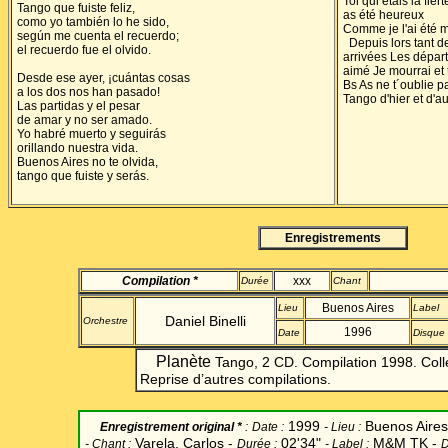
Toi qui étais la fi
Tango que fuiste feliz,
as été heureux
como yo también lo he sido,
Comme je l'ai été m
según me cuenta el recuerdo;
Depuis lors tant d
el recuerdo fue el olvido.
arrivées Les départ
aimé Je mourrai et 
Desde ese ayer, ¡cuántas cosas
Bs As ne t´oublie p
a los dos nos han pasado!
Tango d'hier et d'a
Las partidas y el pesar
de amar y no ser amado.
Yo habré muerto y seguirás
orillando nuestra vida.
Buenos Aires no te olvida,
tango que fuiste y serás.
Enregistrements
Compilation *
xxx
Durée
Chant
Buenos Aires
Lieu
Label
Daniel
Binelli
Orchestre
1996
Date
Disque
Planète
Tango, 2 CD. Compilation 1998. Colle
Reprise d’autres compilations.
1999
Buenos Aire
Enregistrement original *
:
Date
:
-
Lieu :
Varela, Carlos
-
02'34"
M&M TK
-
-
Chant
:
Durée :
-
Label
:
D