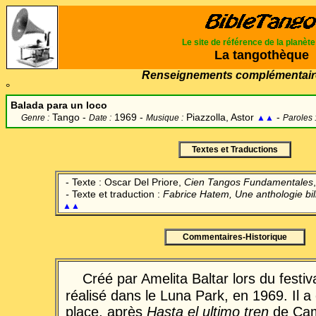
Le site de référence de la planèt
La tangothèque
Renseignements complémentair
°
Balada para un loco
Tango -
1969 -
Piazzolla, Astor
-
Genre :
Date :
Musique :
▲▲
Paroles 
Textes et Traductions
-
Texte : Oscar Del Priore,
Cien Tangos Fundamentales
-
Texte et traduction :
Fabrice Hatem
, Une anthologie bi
▲▲
Commentaires-Historique
Créé par Amelita Baltar lors du festiva
réalisé dans le Luna Park, en 1969. Il 
place, après
Hasta el ultimo tren
de Cam