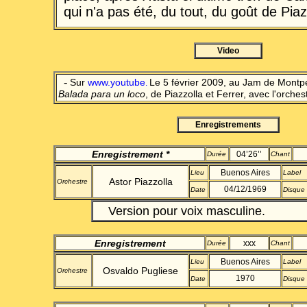
qui n'a pas été, du tout, du goût de Piaz
Video
-
Sur
www.youtube
Le 5 février 2009, au Jam de Montpe
.
Balada para un loco
, de Piazzolla et Ferrer, avec l'orche
Enregistrements
Enregistrement *
04’26’’
Durée
Chant
Buenos Aires
Lieu
Label
Astor Piazzolla
Orchestre
04/12/1969
Date
Disque
Version pour voix masculine.
Enregistrement
xxx
Durée
Chant
Buenos Aires
Lieu
Label
Osvaldo Pugliese
Orchestre
1970
Date
Disque