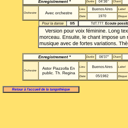
Enregistrement *
04’36’’
Durée
Chant
Buenos Aires
Lieu
Label
Avec orchestre
Orchestre
1970
Date
Disque
Pour la danse
0/5
TdT.777.
Ecoute possib
Version pour voix féminine. Long tex
morceau. Ensuite, le chant impose un 
musique avec de fortes variations. Th
Enregistrement *
06'37''
Durée
Chant
Buenos Aires
Lieu
Label
Astor Piazzolla En
Orchestre
public. Th. Regina
05/1982
Date
Disque
Retour à l’accueil de la tangothèque