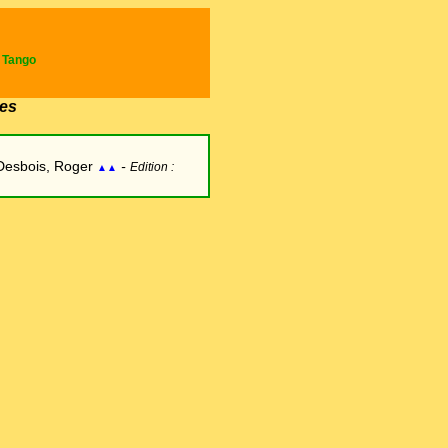
e Tango
es
Desbois, Roger
-
Edition :
▲▲