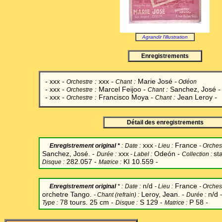
Agrandir l'illustration
Enregistrements
-
xxx
-
:
xxx
-
:
Marie José
-
Orchestre
Chant
Odéon
-
xxx
-
:
Marcel Feijoo
-
:
Sanchez, José
Orchestre
Chant
-
xxx
-
:
Francisco Moya
-
:
Jean Leroy
-
Orchestre
Chant
Détail des enregistrements
xxx
France
Enregistrement original *
:
Date
:
-
Lieu :
-
Orchest
Sanchez, José. -
xxx
Odeón -
st
Durée :
-
Label
:
Collection :
282.057 -
KI 10.559 -
Disque :
Matrice :
n/d
France
Enregistrement original
* :
Date
:
-
Lieu :
-
Orchest
orchetre Tango.
Leroy, Jean. -
n/d
-
Chant
(refrain) :
Durée :
78 tours. 25 cm -
S 129 -
P 58 -
Type :
Disque :
Matrice :