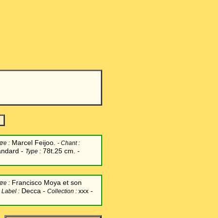
-
Marcel Feijoo.
re :
-
Chant
:
andard -
78t.25 cm. -
Type :
Francisco Moya et son
re :
Decca -
xxx -
-
Label
:
Collection :