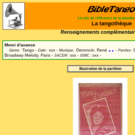
Le site de référence de la planèt
La tangothèque
Renseignements complémentair
Merci d'avance
Tango -
xxx -
Denoncin, René
-
Genre :
Date :
Musique :
Paroles :
▲▲
Broadway Melody. Paris -
xxx -
xxx -
SACEM :
ISWC :
Illustration de la partition