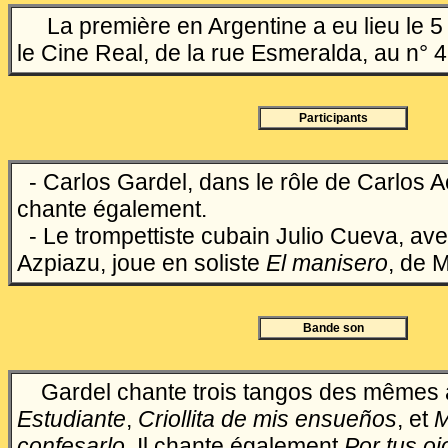
La première en Argentine a eu lieu le 5
le Cine Real, de la rue Esmeralda, au n° 
Participants
- Carlos Gardel, dans le rôle de Carlos 
chante également.
- Le trompettiste cubain Julio Cueva, ave
Azpiazu, joue en soliste
El manisero
, de 
Bande son
Gardel chante trois tangos des mêmes 
Estudiante
,
Criollita de mis ensueños
, et
M
confesarlo
. Il chante également
Por
tus
oj