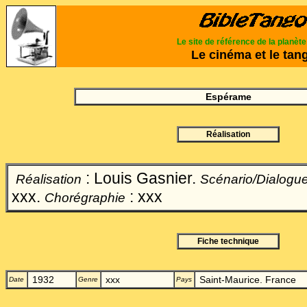
Le site de référence de la planèt
Le cinéma et le tan
Espérame
Réalisation
: Louis Gasnier.
Réalisation
Scénario/Dialogu
xxx.
: xxx
Chorégraphie
Fiche technique
1932
xxx
Saint-Maurice. France
Date
Genre
Pays