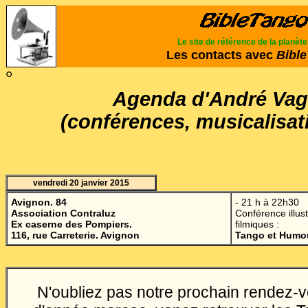
Le site de référence de la planèt
Les contacts avec
Bibl
°
Agenda d'André Va
(conférences, musicalisati
vendredi 20 janvier 2015
Avignon. 84
- 21 h à 22h30
Association Contraluz
Conférence illust
Ex caserne des Pompiers.
filmiques :
116, rue Carreterie. Avignon
Tango et Humo
N'oubliez pas notre prochain rendez-v