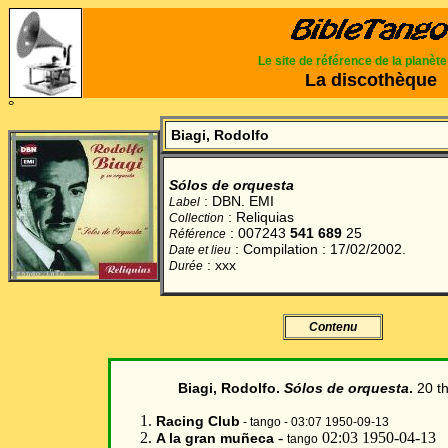
Le site de référence de la planèt
La discothèque
°
Biagi, Rodolfo
Sólos de orquesta
: DBN. EMI
Label
: Reliquias
Collection
: 007243
541 689
25
Référence
: Compilation : 17/02/2002.
Date et lieu
: xxx
Durée
Contenu
Biagi, Rodolfo
.
Sólos de orquesta
.
20 t
Racing Club
-
tango
- 03:07 1950-09-13
-
02:03 1950-04-13
A la gran muñeca
tango