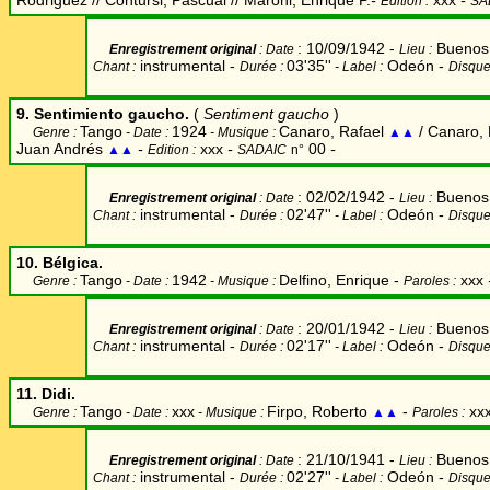
Rodriguez // Contursi, Pascual // Maroni, Enrique P.
-
xxx
-
Edition :
SA
: 10/09/1942 -
Buenos 
Enregistrement original
: Date
Lieu
:
instrumental -
03'35''
Odeón -
Chant
:
Durée
:
- Label
:
Disque
9. Sentimiento gaucho.
(
Sentiment gaucho
)
Tango
1924
Canaro, Rafael
/ Canaro,
Genre :
- Date :
- Musique :
▲▲
Juan Andrés
-
xxx
-
00
-
▲▲
Edition :
SADAIC
n°
: 02/02/1942 -
Buenos 
Enregistrement original
: Date
Lieu
:
instrumental -
02'47''
Odeón -
Chant
:
Durée
:
- Label
:
Disque
10. Bélgica.
Tango
1942
Delfino, Enrique -
xxx
Genre :
- Date :
- Musique :
Paroles :
: 20/01/1942 -
Buenos 
Enregistrement original
: Date
Lieu
:
instrumental -
02'17''
Odeón -
Chant
:
Durée
:
- Label
:
Disque
11. Didi.
Tango
xxx
Firpo, Roberto
-
xx
Genre :
- Date :
- Musique :
▲▲
Paroles :
: 21/10/1941 -
Buenos 
Enregistrement original
: Date
Lieu
:
instrumental -
02'27''
Odeón -
Chant
:
Durée
:
- Label
:
Disque