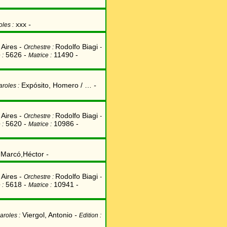
xxx
-
oles :
Aires -
Rodolfo Biagi
Orchestre :
-
5626 -
11490 -
 :
Matrice :
Expósito, Homero / …
-
aroles :
Aires -
Rodolfo Biagi
Orchestre :
-
5620 -
10986 -
 :
Matrice :
Marcó,Héctor
-
Aires -
Rodolfo Biagi
Orchestre :
-
5618 -
10941 -
 :
Matrice :
Viergol, Antonio
-
aroles :
Edition :