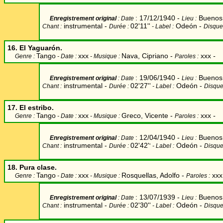
: 17/12/1940 -
Buenos 
Enregistrement original
: Date
Lieu
:
instrumental -
02'11''
Odeón -
Chant
:
Durée
:
- Label
:
Disque
16.
El Yaguarón.
Tango
xxx
Nava, Cipriano -
xxx
-
Genre :
- Date :
- Musique :
Paroles :
: 19/06/1940 -
Buenos 
Enregistrement original
: Date
Lieu
:
instrumental -
02'27''
Odeón -
Chant
:
Durée
:
- Label
:
Disque
17. El estribo
.
Tango
xxx
Greco, Vicente -
xxx
-
Genre :
- Date :
- Musique :
Paroles :
: 12/04/1940 -
Buenos 
Enregistrement original
: Date
Lieu
:
instrumental -
02'42'
Odeón -
Chant
:
Durée
:
'
- Label
:
Disque
18. Pura clase.
Tango
xxx
Rosquellas, Adolfo -
xx
Genre :
- Date :
- Musique :
Paroles :
: 13/07/1939 -
Buenos 
Enregistrement original
: Date
Lieu
:
instrumental -
02'30''
Odeón -
Chant
:
Durée
:
- Label
:
Disque