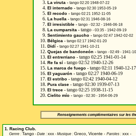
-
La viruta
tango 02:20 1948-07-22
-
El internado
tango 02:30 1953-05-19
-
El recodo
tango 02:21 1952-11-05
-
La huella
tango 02:31 1946-08-16
-
El irresistible
tango - 02:32 - 1946-06-18
- tango
La cumparsita
- 03:35 - 1942-09-19
-
Sentimiento gaucho
tango 02:47 1942-02-02
-
Bélgica
tango 02:17 1942-01-20
-
Didí
tango 02:27 1941-10-21
-
Quejas de bandoneón
tango - 02:49 - 1941-1
- tango 02:25 1941-01-14
El entrerriano
- tango 02:52 1940-12-26
Re fa sí
- tango 02:11 1940-12-17
La marca de fuego
- tango 02:27 1940-06-19
El yaguarón
- tango 02:42 1940-04-12
El estribo
- tango 02:30 1939-07-13
Pura clase
- tango 02:25 1938-11-15
El trece
-
Cielito mío
tango - 02:30 - 1954-06-29
Renseignements complémentaires sur les t
1. Racing Club.
Tango
xxx
Greco, Vicente -
xxx
-
Genre :
- Date :
- Musique :
Paroles :