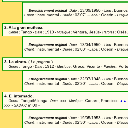
: 13/09/1950 -
Buenos 
Enregistrement original
: Date
Lieu
:
instrumental -
03'07''
Odeón -
Chant
:
Durée
:
- Label
:
Disque
2. A la gran muñeca.
Tango
1919
Ventura,
Jesús
-
Osés,
Genre :
- Date :
- Musique :
Paroles :
: 13/04/1950 -
Buenos 
Enregistrement original
: Date
Lieu
:
instrumental -
02'03''
Odeón -
Chant
:
Durée
:
- Label
:
Disque
3. La viruta.
(
Le pognon
)
Tango
1912
Greco, Vicente
-
Porte
Genre :
- Date :
- Musique :
Paroles :
: 22/07/1948 -
Buenos 
Enregistrement original
: Date
Lieu
:
instrumental -
02'20''
Odeón -
Chant
:
Durée
:
- Label
:
Disque
4. El internado.
Tango/Milonga
xxx
Canaro, Francisco
Genre :
- Date :
- Musique :
▲▲
xxx
-
00
-
SADAIC
n°
: 19/05/1953 -
Buenos 
Enregistrement original
: Date
Lieu
:
instrumental -
02'30''
Odeón -
Chant
:
Durée
:
- Label
:
Disque