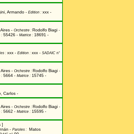
ini, Armando
-
xxx
-
Edition :
Aires -
Rodolfo Biagi
Orchestre :
-
55426 -
18691 -
 :
Matrice :
xxx
-
xxx
-
es :
Edition :
SADAIC
n°
Aires -
Rodolfo Biagi
Orchestre :
-
5664 -
15745 -
 :
Matrice :
, Carlos
-
Aires -
Rodolfo Biagi
Orchestre :
-
5662 -
15595 -
 :
Matrice :
 ]
rnán
-
Matos
Paroles :