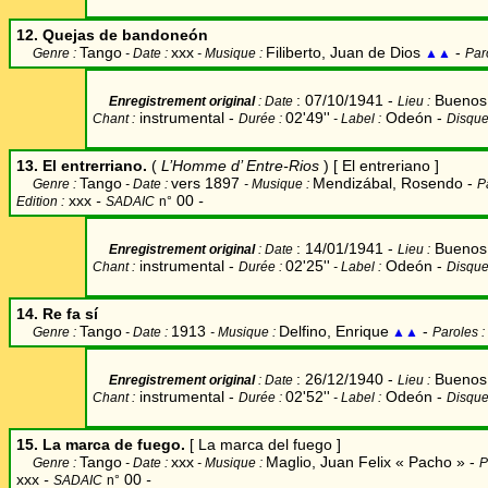
12. Quejas de bandoneón
Tango
xxx
Filiberto, Juan de Dios
-
Genre :
- Date :
- Musique :
▲▲
Par
: 07/10/1941 -
Buenos 
Enregistrement original
: Date
Lieu
:
instrumental -
02'49''
Odeón -
Chant
:
Durée
:
- Label
:
Disque
13. El entrerriano.
(
L’Homme d’ Entre-Rios
) [
El entreriano
]
Tango
vers 1897
Mendizábal, Rosendo
-
Genre :
- Date :
- Musique :
P
xxx
-
00
-
Edition :
SADAIC
n°
: 14/01/1941 -
Buenos 
Enregistrement original
: Date
Lieu
:
instrumental -
02'25''
Odeón -
Chant
:
Durée
:
- Label
:
Disque
14. Re fa sí
Tango
1913
Delfino, Enrique
-
Genre :
- Date :
- Musique :
▲▲
Paroles :
: 26/12/1940 -
Buenos 
Enregistrement original
: Date
Lieu
:
instrumental -
02'52''
Odeón -
Chant
:
Durée
:
- Label
:
Disque
15.
La marca de fuego.
[ La marca del fuego ]
Tango
xxx
Maglio, Juan Felix « Pacho »
-
Genre :
- Date :
- Musique :
P
xxx
-
00
-
SADAIC
n°