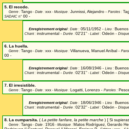
5. El recodo.
Tango
xxx
Junnissi, Alejandro -
Tag
Genre :
- Date :
- Musique :
Paroles :
00
-
SADAIC
n°
: 05/11/1952 -
Buenos 
Enregistrement original
: Date
Lieu
:
instrumental -
02'21''
Odeón -
Chant
:
Durée
:
- Label
:
Disque
6. La huella.
Tango
xxx
Villanueva, Manuel Aníbal
-
Genre :
- Date :
- Musique :
Parol
00
-
: 16/08/1946 -
Buenos 
Enregistrement original
: Date
Lieu
:
instrumental -
02'31''
Odeón -
Chant
:
Durée
:
- Label
:
Disque
7. El irresistible.
Tango
xxx
Logatti, Lorenzo -
Pesce
Genre :
- Date :
- Musique :
Paroles :
: 18/06/1946 -
Buenos 
Enregistrement original
: Date
Lieu
:
instrumental -
02'32''
Odeón -
Chant
:
Durée
:
- Label
:
Disque
8. La cumparsita.
(
La petite fanfare, la petite marche
) [ Si supieras
Tango
1916
Matos Rodríguez, Gerardo He
Genre :
- Date :
- Musique :