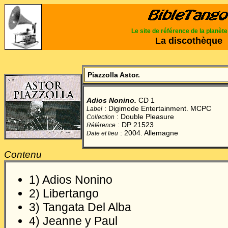
Le site de référence de la planèt
La discothèque
Piazzolla Astor.
Adios Nonino.
CD 1
: Digimode Entertainment. MCPC
Label
: Double Pleasure
Collection
: DP 21523
Référence
: 2004. Allemagne
Date et lieu
Contenu
1) Adios Nonino
2) Libertango
3) Tangata Del Alba
4) Jeanne y Paul