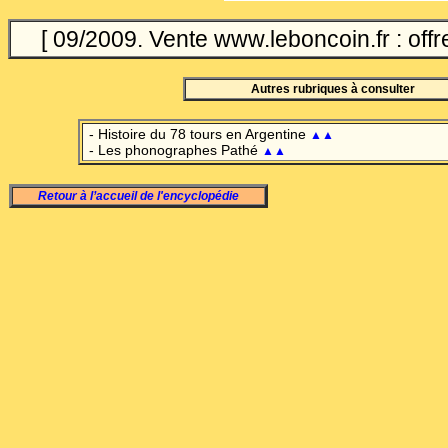
[ 09/2009. Vente www.leboncoin.fr : offr
Autres rubriques à consulter
- Histoire du 78 tours en Argentine
▲▲
- Les phonographes Pathé
▲▲
Retour à l’accueil de l'encyclopédie