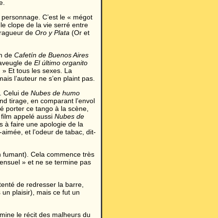
e.
 personnage. C’est le « mégot
 le clope de la vie serré entre
 dragueur de
Oro y Plata
(Or et
in de
Cafetín de Buenos Aires
 aveugle de
El último organito
» Et tous les sexes. La
ais l’auteur ne s’en plaint pas.
. Celui de
Nubes de humo
d tirage, en comparant l’envol
sé porter ce tango à la scène,
n film appelé aussi
Nubes de
s à faire une apologie de la
n-aimée, et l’odeur de tabac, dit-
n fumant). Cela commence très
 sensuel » et ne se termine pas
enté de redresser la barre,
un plaisir), mais ce fut un
rmine le récit des malheurs du