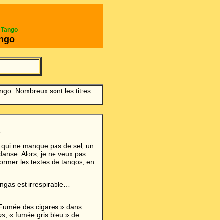
e Tango
ango
ngo. Nombreux sont les titres
s
e qui ne manque pas de sel, un
danse. Alors, je ne veux pas
éformer les textes de tangos, en
ongas est irrespirable…
 Fumée des cigares » dans
os
, « fumée gris bleu » de