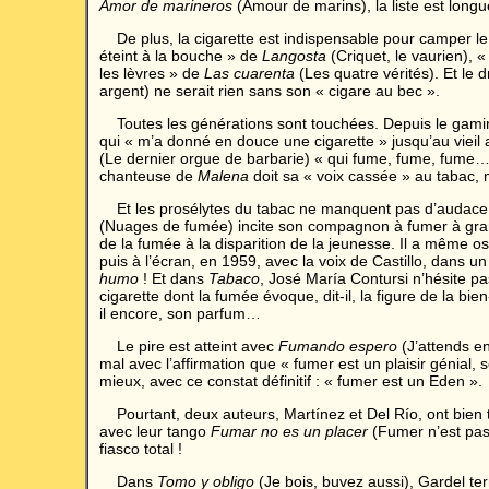
Amor de marineros
(Amour de marins), la liste est longu
De plus, la cigarette est indispensable pour camper le
éteint à la bouche » de
Langosta
(Criquet, le vaurien), «
les lèvres » de
Las cuarenta
(Les quatre vérités). Et le
argent) ne serait rien sans son « cigare au bec ».
Toutes les générations sont touchées. Depuis le gam
qui « m’a donné en douce une cigarette » jusqu’au vieil
(Le dernier orgue de barbarie) « qui fume, fume, fume… 
chanteuse de
Malena
doit sa « voix cassée » au tabac, m
Et les prosélytes du tabac ne manquent pas d’audace
(Nuages de fumée) incite son compagnon à fumer à gran
de la fumée à la disparition de la jeunesse. Il a même o
puis à l’écran, en 1959, avec la voix de Castillo, dans u
humo
! Et dans
Tabaco
, José María Contursi n’hésite pa
cigarette dont la fumée évoque, dit-il, la figure de la bie
il encore, son parfum…
Le pire est atteint avec
Fumando espero
(J’attends e
mal avec l’affirmation que « fumer est un plaisir génial,
mieux, avec ce constat définitif : « fumer est un Eden ».
Pourtant, deux auteurs, Martínez et Del Río, ont bien t
avec leur tango
Fumar no es un placer
(Fumer n’est pas 
fiasco total !
Dans
Tomo y obligo
(Je bois, buvez aussi), Gardel te