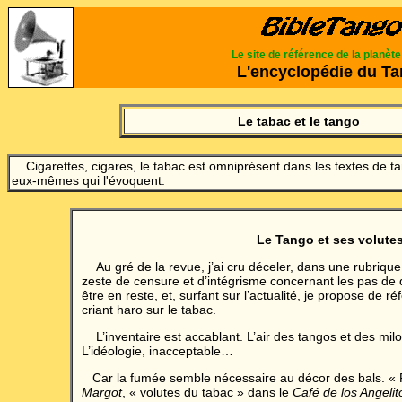
Le site de référence de la planèt
L'encyclopédie du T
Le tabac et le tango
Cigarettes, cigares, le tabac est omniprésent dans les textes de ta
eux-mêmes qui l'évoquent.
Le Tango et ses volute
Au gré de la revue, j’ai cru déceler, dans une rubriqu
zeste de censure et d’intégrisme concernant les pas de 
être en reste, et, surfant sur l’actualité, je propose de r
criant haro sur le tabac.
L’inventaire est accablant. L’air des tangos et des mil
L’idéologie, inacceptable…
Car la fumée semble nécessaire au décor des bals. «
Margot
, « volutes du tabac » dans le
Café de los Angelit