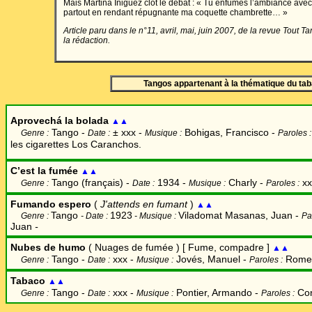
Mais Martina Iñiguez clôt le débat : « Tu enfumes l’ambiance avec 
partout en rendant répugnante ma coquette chambrette… »
Article paru dans le n°11, avril, mai, juin 2007, de la revue Tout T
la rédaction.
Tangos appartenant à la thématique du ta
Aprovechá la bolada
▲▲
Tango -
±
xxx -
Bohigas, Francisco -
Genre :
Date :
Musique :
Paroles 
les cigarettes Los Caranchos.
C’est la fumée
▲▲
Tango
(français)
-
1934 -
Charly
-
x
Genre :
Date :
Musique :
Paroles :
Fumando espero
(
J'attends en fumant
)
▲▲
Tango
1923
Viladomat Masanas, Juan
-
Genre :
- Date :
- Musique :
Pa
Juan
-
Nubes de humo
( Nuages de fumée ) [
Fume, compadre
]
▲▲
Tango -
xxx -
Jovés, Manuel
-
Rome
Genre :
Date :
Musique :
Paroles :
Tabaco
▲▲
Ta
ngo -
xxx -
Pontier, Armando
-
Con
Genre :
Date :
Musique :
Paroles :