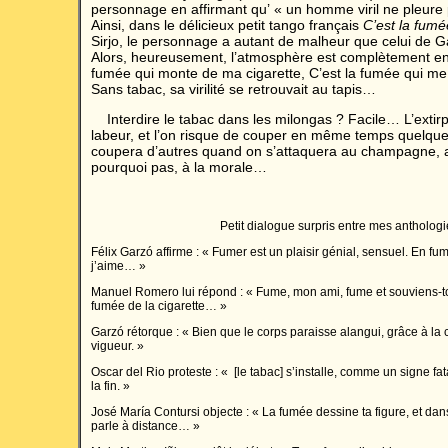
personnage en affirmant qu’ « un homme viril ne pleure 
Ainsi, dans le délicieux petit tango français
C’est la fumé
Sirjo, le personnage a autant de malheur que celui de Ga
Alors, heureusement, l’atmosphère est complètement enfu
fumée qui monte de ma cigarette, C’est la fumée qui me
Sans tabac, sa virilité se retrouvait au tapis…
Interdire le tabac dans les milongas ? Facile… L’extirpe
labeur, et l’on risque de couper en même temps quelque
coupera d’autres quand on s’attaquera au champagne, au
pourquoi pas, à la morale…
Petit dialogue surpris entre mes anthologi
Félix Garzó affirme : « Fumer est un plaisir génial, sensuel. En f
j’aime… »
Manuel Romero lui répond : « Fume, mon ami, fume et souviens-to
fumée de la cigarette… »
Garzó rétorque : « Bien que le corps paraisse alangui, grâce à la ci
vigueur. »
Oscar del Rio proteste : « [le tabac] s’installe, comme un signe fata
la fin. »
José María Contursi objecte : « La fumée dessine ta figure, et da
parle à distance… »