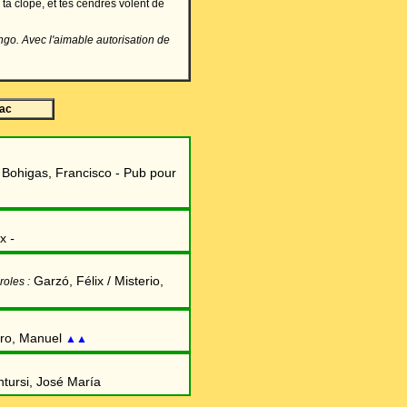
ta clope, et tes cendres volent de
ango. Avec l'aimable autorisation de
bac
Bohigas, Francisco - Pub pour
:
xx
-
Garzó, Félix / Misterio,
roles :
ro, Manuel
▲▲
tursi, José María