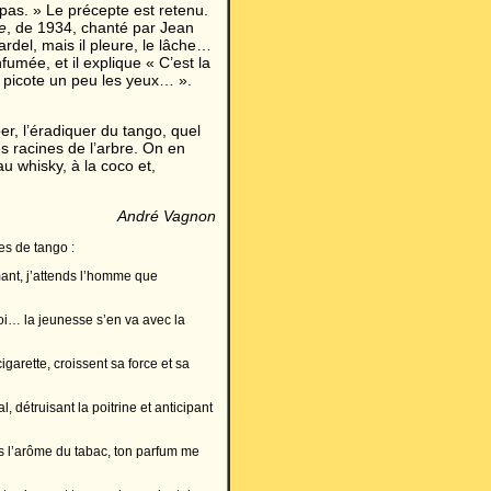
pas. » Le précepte est retenu.
e
, de 1934, chanté par Jean
rdel, mais il pleure, le lâche…
mée, et il explique « C’est la
 picote un peu les yeux… ».
r, l’éradiquer du tango, quel
s racines de l’arbre. On en
 whisky, à la coco et,
André Vagnon
es de tango :
umant, j’attends l’homme que
i… la jeunesse s’en va avec la
garette, croissent sa force et sa
l, détruisant la poitrine et anticipant
ns l’arôme du tabac, ton parfum me