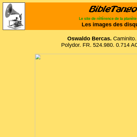
Le site de référence de la planèt
Les images des disq
Oswaldo Bercas.
Caminito.
Polydor. FR. 524.980. 0.714 A