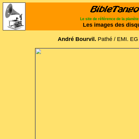
Le site de référence de la planèt
Les images des disq
André Bourvil.
Pathé / EMI. EG