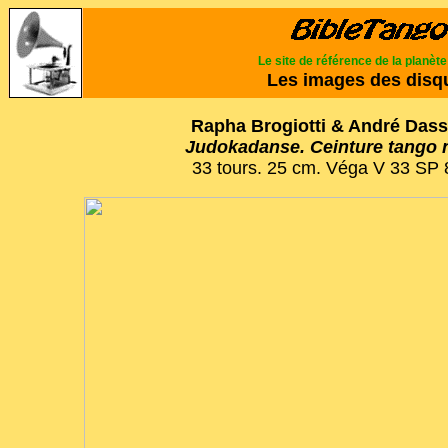
Le site de référence de la planèt
Les images des disq
Rapha Brogiotti & André Dass
Judokadanse. Ceinture tango n
33 tours. 25 cm. Véga V 33 SP 