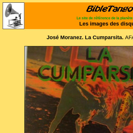
Le site de référence de la planèt
Les images des disq
José Moranez. La Cumparsita.
AF