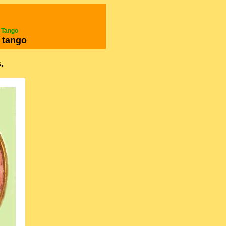
e Tango
 tango
.