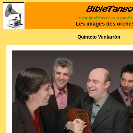
Le site de référence de la planèt
Les images des orche
Quinteto Ventarr
ó
n