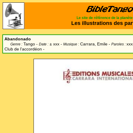
Le site de référence de la planèt
Les illustrations des par
Abandonado
Tango -
±
xxx -
Carrara, Emile -
xxx
Genre :
Date :
Musique :
Paroles :
Club de l'accordéon -