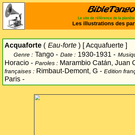
Le site de référence de la planèt
Les illustrations des par
Acquaforte
(
Eau-forte
) [
Acquafuerte
]
Tango -
1930-1931
-
Genre :
Date :
Musiqu
Horacio
-
Marambio Catán, Juan 
Paroles :
Rimbaut-Demont, G -
françaises :
Edition fran
Paris -