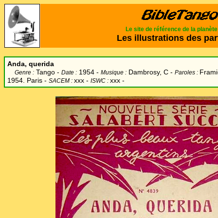
Le site de référence de la planèt
Les illustrations des par
Anda, querida
Tango -
1954 -
Dambrosy, C -
Fram
Genre :
Date :
Musique :
Paroles :
1954. Paris -
xxx -
xxx -
SACEM :
ISWC :