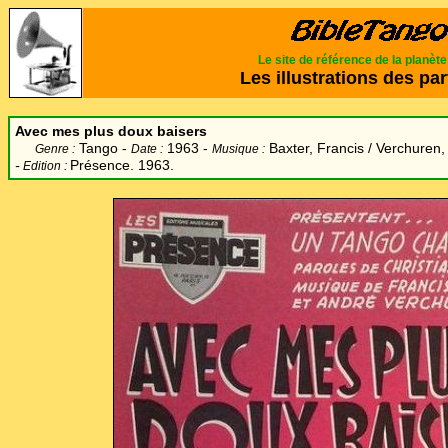
Le site de référence de la planèt
Les illustrations des par
Avec mes plus doux baisers
Tango -
1963 -
Baxter, Francis / Verchuren,
Genre :
Date :
Musique :
-
Présence. 1963.
Edition :