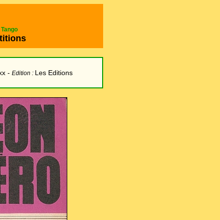
e Tango
titions
xx
-
Les Editions
Edition :