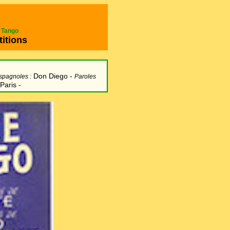
e Tango
titions
Don Diego -
spagnoles :
Paroles
Paris -