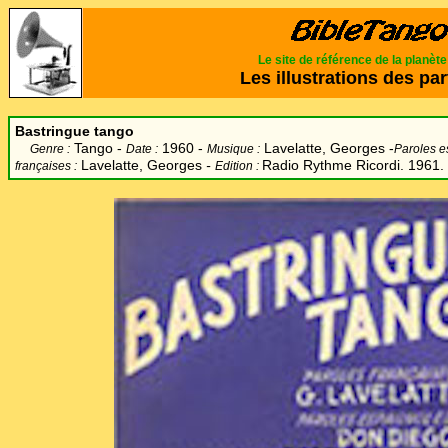
Le site de référence de la planèt
Les illustrations des par
Bastringue tango
Tango -
1960 -
Lavelatte, Georges -
Genre :
Date :
Musique :
Paroles e
Lavelatte, Georges
-
Radio Rythme Ricordi. 1961. 
françaises :
Edition :