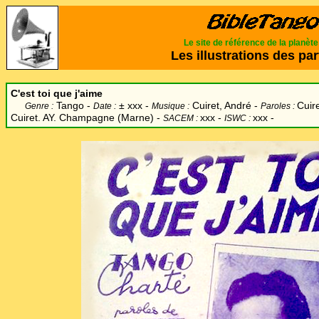
Le site de référence de la planèt
Les illustrations des par
C'est toi que j'aime
Tango -
±
xxx -
Cuiret, André -
Cuir
Genre :
Date :
Musique :
Paroles :
Cuiret. AY. Champagne (Marne) -
xxx -
xxx -
SACEM :
ISWC :