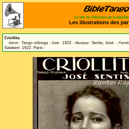
Le site de référence de la planèt
Les illustrations des par
Criollita
Tango milonga -
1922 -
Sentis, José. -
Genre :
Date :
Musique :
Parole
Salabert. 1922. Paris -