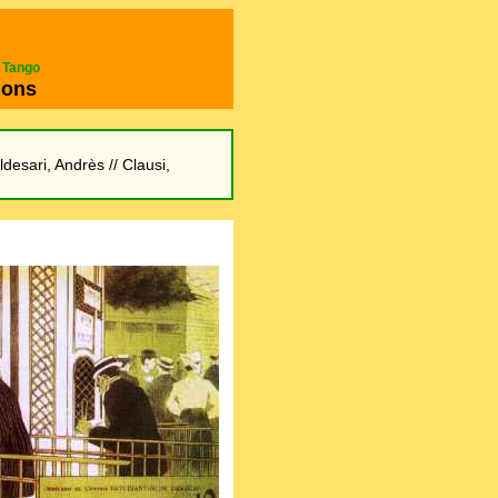
e Tango
ions
ldesari, Andrès
// Clausi,