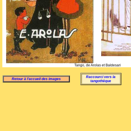
Tango, de Arolas et Baldesari
Raccourci vers la
Retour à l’accueil des images
tangothèque