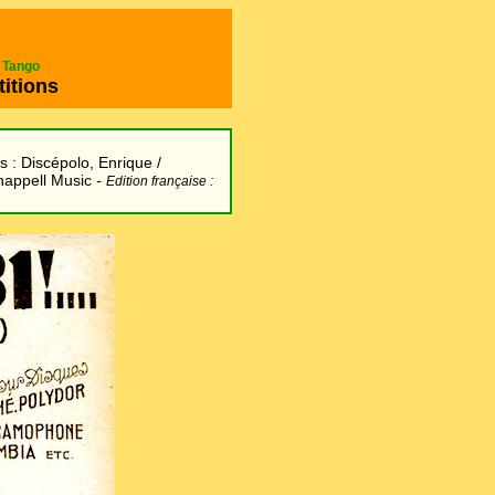
e Tango
titions
s : Discépolo, Enrique /
happell Music
-
Edition française :