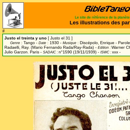
Le site de référence de la planèt
Les illustrations des par
#
Justo el treinta y uno
[
Justo el 31
]
: Tango -
: 1930 -
: Discépolo, Enrique - Parole
Genre
Date
Musique
Radaelli, Ray. (Mario Fernando Rada/Ray-Rada)
-
Warner C
Edition :
Julio Garzon. Paris -
n°1590 (19/11/1939) -
xxx -
SADAIC :
ISWC :