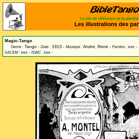
Le site de référence de la planèt
Les illustrations des par
Magic-Tango
Tango -
1913 -
André, René -
xxx
-
Genre :
Date :
Musique :
Paroles :
xxx -
xxx -
SACEM :
ISWC :