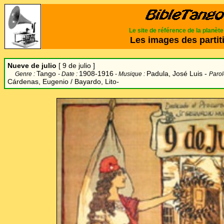
Le site de référence de la planèt
Les images des partit
Nueve de julio
[ 9 de julio
]
Tango
1908-1916
Padula, José Luis
-
Genre :
- Date :
- Musique :
Parol
Cárdenas, Eugenio / Bayardo, Lito
-