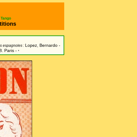
e Tango
titions
Lopez, Bernardo
-
s espagnoles :
8. Paris -
*