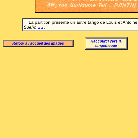
La partition présente un autre tango de Louis et Antoine
Sueño
.
▲▲
Raccourci vers la
Retour à l’accueil des images
tangothèque