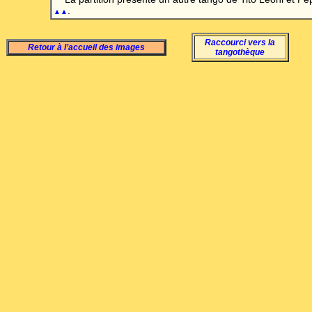
.
▲▲
Raccourci vers la
Retour à l’accueil des images
tangothèque