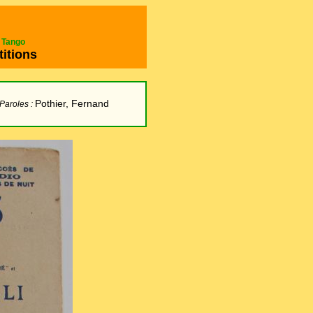
e Tango
titions
Pothier, Fernand
Paroles :