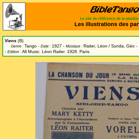
Le site de référence de la planèt
Les illustrations des par
Viens
(B)
Tango -
1927 -
Raiter, Léon / Sunda, Géo -
Genre :
Date :
Musique :
-
All Music. Léon Raiter. 1928. Paris.
Edition :