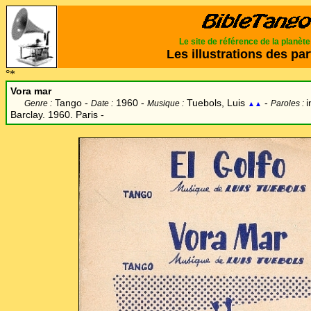
Le site de référence de la planèt
Les illustrations des par
°*
Vora mar
Tango -
1960 -
Tuebols, Luis
-
i
Genre :
Date :
Musique :
Paroles :
▲▲
Barclay. 1960. Paris -