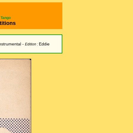
e Tango
titions
nstrumental
-
Eddie
Edition :