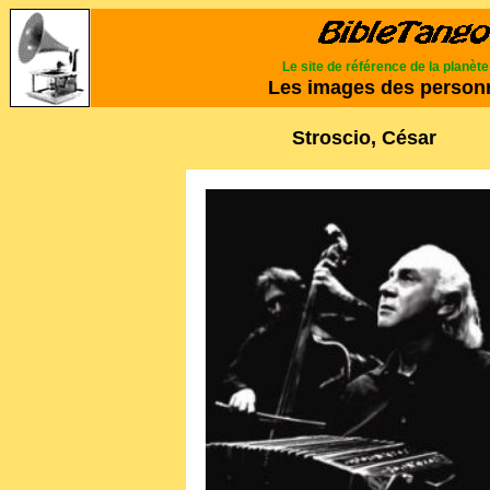
Le site de référence de la planèt
Les images des person
Stroscio, César