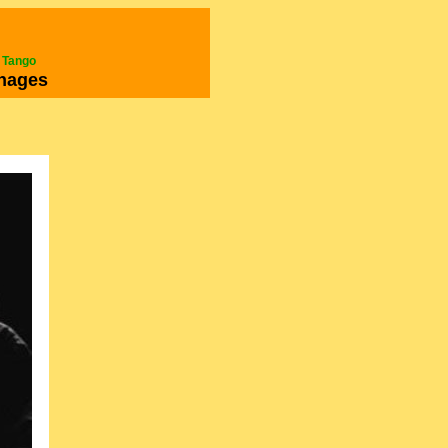
e Tango
nages