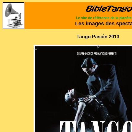
Le site de référence de la planèt
Les images des spect
Tango Pasión 2013