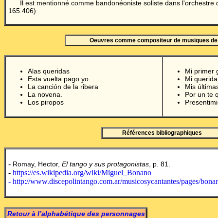
Il est mentionné comme bandonéoniste soliste dans l'orchestre
165.406)
Oeuvres comme compositeur de musiques de
Alas queridas
Mi primer 
Esta vuelta pago yo.
Mi querida
La canción de la ribera
Mis última
La novena.
Por un te 
Los piropos
Presentimi
Références bibliographiques
-
Romay, Hector,
El tango y sus protagonistas
, p. 81.
-
https://es.wikipedia.org/wiki/Miguel_Bonano
- http://www.discepolintango.com.ar/musicosycantantes/pages/bon
Retour à l’alphabétique des personnages