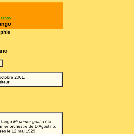
e Tango
ango
aphie
ano
octobre 2001.
iteur
n tango
Mi primer goal
a été
emier orchestre de D'Agostino.
res le 12 mai 1929.