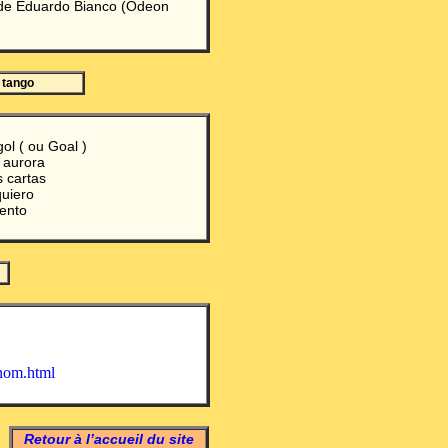
 de Eduardo Bianco (Odeon
 tango
gol ( ou Goal )
 aurora
s cartas
quiero
ento
anom.html
Retour à l’accueil du site