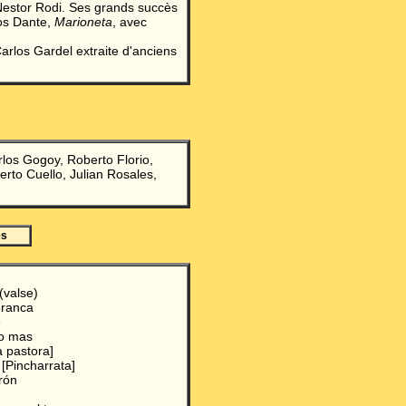
r Nestor Rodi. Ses grands succès
los Dante,
Marioneta
, avec
arlos Gardel extraite d'anciens
rlos Gogoy, Roberto Florio,
berto Cuello, Julian Rosales,
es
 (valse)
branca
e
so mas
a pastora]
 [Pincharrata]
arón