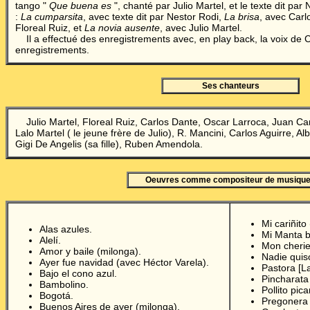
tango "
Que buena es
", chanté par Julio Martel, et le texte dit pa
:
La cumparsita
, avec texte dit par Nestor Rodi,
La brisa
, avec Car
Floreal Ruiz, et
La novia ausente
, avec Julio Martel.
Il a effectué des enregistrements avec, en play back, la voix de C
enregistrements.
Ses chanteurs
Julio Martel, Floreal Ruiz, Carlos Dante, Oscar Larroca, Juan Ca
Lalo Martel ( le jeune frère de Julio), R. Mancini, Carlos Aguirre, Al
Gigi De Angelis (sa fille), Ruben Amendola.
Oeuvres comme compositeur de musiqu
Mi cariñito
Alas azules.
Mi Manta 
Alelí.
Mon cheri
Amor y baile (milonga).
Nadie qui
Ayer fue navidad (avec Héctor Varela).
Pastora [L
Bajo el cono azul.
Pincharata
Bambolino.
Pollito pic
Bogotá.
Pregonera
Buenos Aires de ayer (milonga).