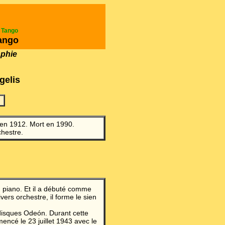
e Tango
ango
aphie
gelis
 en 1912. Mort en 1990.
chestre.
piano. Et il a débuté comme
vers orchestre, il forme le sien
disques Odeón. Durant cette
mencé le 23 juillet 1943 avec le