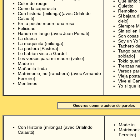
Que lento c
Color de rouge.
Quietito
Como la caperucita.
Remolino
Con historia (milonga)(avec Orlalndo
Si bajara d
Calautti)
cielo]
En tu pecho muere una rosa
Siempre Mi
Felicidad
Sin sol en l
Hanon en tango (avec Juan Pomati).
Son cosas
La clueca
Soy un Yo 
La maquinita (milonga).
Tachero de
La pastora [Pastora]
Tango para
Lo habían visto a Gardel
soldado]
Los versos para mi madre (valse)
Tokio quer
Made in
Trenzas n
Mañanita linda
Versos par
Matrimonio, no (ranchera) (avec Armando
Vieja posta
Ferreiro)
Vive el Ca
Mentimos
Yo si que 
Oeuvres comme auteur de paroles
Made in
Con Historia (milonga) (avec Orlalndo
Matrimoni
Calautti)
Ferreiro)