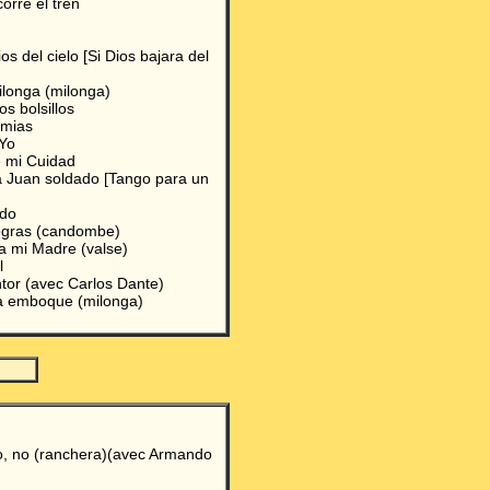
orre el tren
ios del cielo [Si Dios bajara del
longa (milonga)
os bolsillos
 mias
Yo
 mi Cuidad
 Juan soldado [Tango para un
ido
egras (candombe)
a mi Madre (valse)
l
ntor (avec Carlos Dante)
la emboque (milonga)
o, no (ranchera)(avec Armando