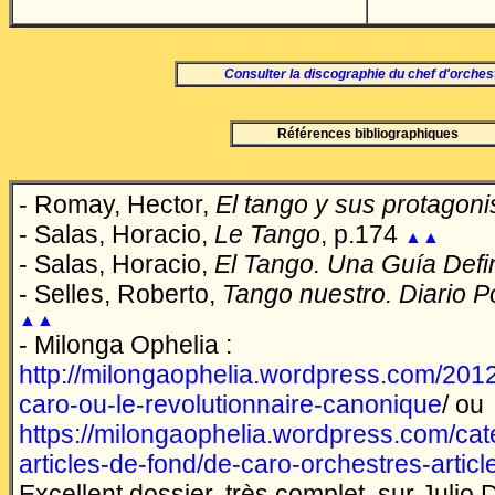
Consulter la discographie du chef d'orches
Références bibliographiques
- Romay, Hector,
El tango y sus protagoni
- Salas, Horacio,
Le Tango
, p.174
▲▲
- Salas, Horacio,
El Tango. Una Guía Defin
- Selles, Roberto,
Tango nuestro. Diario P
▲▲
- Milonga Ophelia :
http://milongaophelia.wordpress.com/2012/
caro-ou-le-revolutionnaire-canonique
/ ou
https://milongaophelia.wordpress.com/cat
articles-de-fond/de-caro-orchestres-artic
Excellent dossier, très complet, sur Julio 