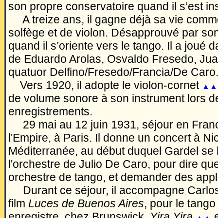
son propre conservatoire quand il s’est ins
A treize ans, il gagne déjà sa vie com
solfège et de violon. Désapprouvé par son
quand il s’oriente vers le tango. Il a joué 
de Eduardo Arolas, Osvaldo Fresedo, Jua
quatuor Delfino/Fresedo/Francia/De Caro
Vers 1920, il adopte le violon-cornet
▲▲
de volume sonore à son instrument lors d
enregistrements.
29 mai au 12 juin 1931, séjour en Fran
l'Empire, à Paris. Il donne un concert à Ni
Méditerranée, au début duquel Gardel se 
l'orchestre de Julio De Caro, pour dire que
orchestre de tango, et demander des app
Durant ce séjour, il accompagne Carlos
film
Luces de Buenos Aires
, pour le tang
enregistre, chez Brunswick,
Yira Yira
▲▲