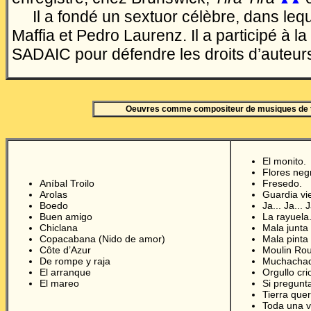
Il a fondé un sextuor célèbre, dans lequ
Maffia et Pedro Laurenz.
Il a participé à l
SADAIC
pour défendre les droits d’auteur
Oeuvres comme compositeur de musiques de 
El monito.
Flores ne
Aníbal Troilo
Fresedo.
Arolas
Guardia vi
Boedo
Ja... Ja... J
Buen amigo
La rayuela
Chiclana
Mala junta
Copacabana (Nido de amor)
Mala pinta
Côte d’Azur
Moulin Ro
De rompe y raja
Muchachad
El arranque
Orgullo cr
El mareo
Si pregunt
Tierra quer
Toda una v