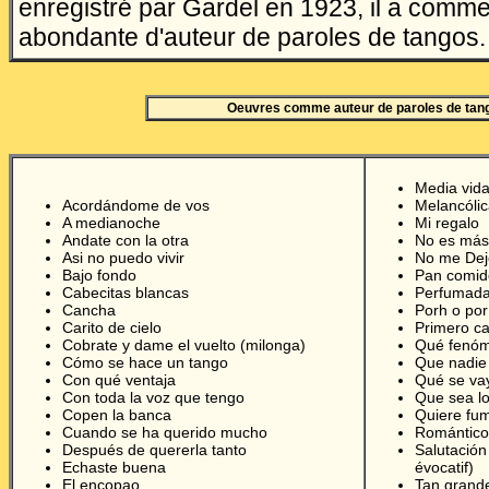
enregistré par Gardel en 1923, il a comm
abondante d'auteur de paroles de tangos.
Oeuvres comme auteur de paroles de tan
Media vid
Acordándome de vos
Melancólic
A medianoche
Mi regalo
Andate con la otra
No es más
Asi no puedo vivir
No me Dej
Bajo fondo
Pan comid
Cabecitas blancas
Perfumada 
Cancha
Porh o por
Carito de cielo
Primero c
Cobrate y dame el vuelto (milonga)
Qué fenóm
Cómo se hace un tango
Que nadie 
Con qué ventaja
Qué se va
Con toda la voz que tengo
Que sea lo
Copen la banca
Quiere fu
Cuando se ha querido mucho
Romántico 
Después de quererla tanto
Salutación
Echaste buena
évocatif)
El encopao.
Tan grande