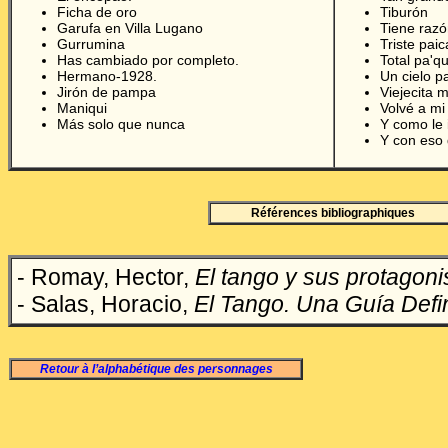
Ficha de oro
Tiburón
Garufa en Villa Lugano
Tiene raz
Gurrumina
Triste paic
Has cambiado por completo.
Total pa'qu
Hermano-1928.
Un cielo p
Jirón de pampa
Viejecita 
Maniqui
Volvé a mi
Más solo que nunca
Y como le 
Y con eso 
Références bibliographiques
- Romay, Hector,
El tango y sus protagoni
- Salas, Horacio,
El Tango. Una Guía Defin
Retour à l’alphabétique des personnages