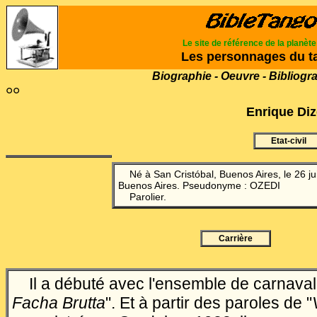
Le site de référence de la planèt
Les personnages du t
Biographie - Oeuvre - Bibliogr
°°
Enrique Di
Etat-civil
Né à San Cristóbal, Buenos Aires, le 26 ju
Buenos Aires.
Pseudonyme : OZEDI
Parolier.
Carrière
Il a débuté avec l'ensemble de carnaval
Facha Brutta
". Et à partir des paroles de "