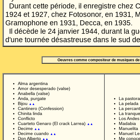
Durant cette période, il enregistre chez 
1924 et 1927, chez Fotosonor, en 1931, 
Gramophone en 1931, Decca, en 1935.
Il décède le 24 janvier 1944, durant la gu
d'une tournée désastreuse dans le sud de
Oeuvres comme compositeur de musiques de
Alma argentina
Amor desesperado (valse)
Anabella (valse)
Anda, purgate
La pastor
Bijou
La pelada
▲▲
Cantinero (Confession)
La percant
Chinita linda
La tranqu
Conflicto
Los Andes
Cuarteto Genaro (El crack Larrea)
Madabia
▲▲
Decime
Manuelita
▲▲
Decime cuando
Manuel L
▲▲
Don Alberto
Me conoc
▲▲