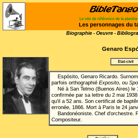
Le site de référence de la planèt
Les personnages du t
Biographie - Oeuvre - Bibliogr
Genaro
Espó
Etat-civil
Esp
ó
sito, Genaro Ricardo. Surnom 
parfois orthographié
Exposito
, ou
Spo
Né à San Telmo (Buenos Aires) le 1
confirmée par sa lettre du 2 mai 1938,
qu'il a 52 ans. Son certificat de bapt
erronée, 1866. Mort à Paris le 24 janv
Bandonéoniste. Chef d'orchestre. P
Compositeur.