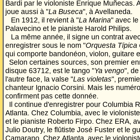
Bardi par le violoniste Enrique Mu
ñ
ecas. A
joue aussi à "
La Buseca
", à Avellaneda.
En 1912, il revient à "
La Marina
" avec le
Palavecino et le pianiste Harold Philips.
La même année, il signe un contrat avec 
enregistrer sous le nom "
Orquesta Típica
qui comporte bandonéon, violon, guitare et
Selon certaines sources, son premier en
disque 63712, est le tango "
Ya vengo
", de
l'autre face, la valse "
Las violetas
", premi
chanteur Ignacio Corsini. Mais les numér
confirment pas cette donnée.
Il continue d'enregistrer pour Columbia 
Atlanta. Chez Columbia, avec le violoniste
et le pianiste Roberto Firpo. Chez ERA, av
Julio Doutry, le flûtiste José Fuster et le g
Camarano. Chez Atlanta, avec le violonis