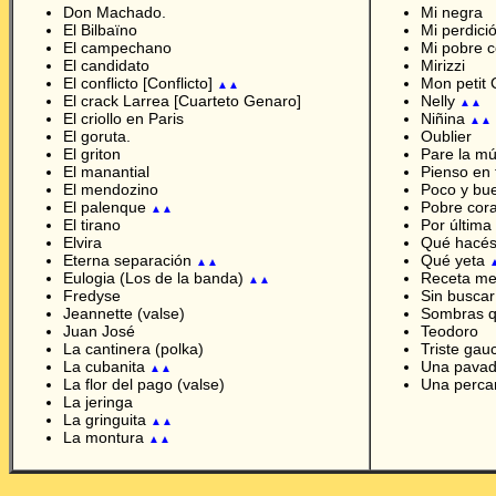
Don Machado.
Mi negra
El Bilbaïno
Mi perdici
El campechano
Mi pobre 
El candidato
Mirizzi
El conflicto [Conflicto]
Mon petit 
▲▲
El crack Larrea [Cuarteto Genaro]
Nelly
▲▲
El criollo en Paris
Ni
ñ
ina
▲▲
El goruta.
Oublier
El griton
Pare la mú
El manantial
Pienso en t
El mendozino
Poco y b
El palenque
Pobre cor
▲▲
El tirano
Por última
Elvira
Qué hacés
Eterna separación
Qué yeta
▲▲
Eulogia (Los de la banda)
Receta me
▲▲
Fredyse
Sin buscar
Jeannette (valse)
Sombras 
Juan José
Teodoro
La cantinera (polka)
Triste gau
La cubanita
Una pava
▲▲
La flor del pago (valse)
Una perca
La jeringa
La gringuita
▲▲
La montura
▲▲