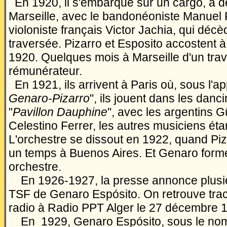
En 1920, il s'embarque sur un cargo, à d
Marseille, avec le bandonéoniste Manuel P
violoniste français Victor Jachia, qui déc
traversée. Pizarro et Esposito accostent à
1920. Quelques mois à Marseille d'un trav
rémunérateur.
En 1921, ils arrivent à Paris où, sous l'ap
Genaro-Pizarro
", ils jouent dans les danci
"
Pavillon Dauphine
", avec les argentins Gü
Celestino Ferrer, les autres musiciens étan
L'orchestre se dissout en 1922, quand Piz
un temps à Buenos Aires. Et Genaro form
orchestre.
En 1926-1927, la presse annonce plusie
TSF de Genaro Espósito. On retrouve trac
radio à Radio PPT Alger le 27 décembre 
En 1929, Genaro Espósito, sous le no