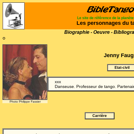
Le site de référence de la planèt
Les personnages du t
Biographie - Oeuvre - Bibliogr
°
Jenny Faug
Etat-civil
xxx
Danseuse. Professeur de tango. Partenai
Photo Philippe Fassier
Carrière