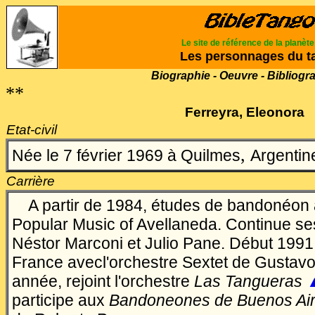
Le site de référence de la planèt
Les personnages du t
Biographie - Oeuvre - Bibliogr
**
Ferreyra, Eleonora
Etat-civil
,
Née le 7 février 1969 à Quilmes
Argentin
Carrière
A partir de 1984, études de bandonéon à
Popular Music of Avellaneda. Continue s
Néstor Marconi et Julio Pane. Début 1991, 
France avecl'orchestre Sextet de Gustav
année, rejoint l'orchestre
Las Tangueras
participe aux
Bandoneones de Buenos Ai