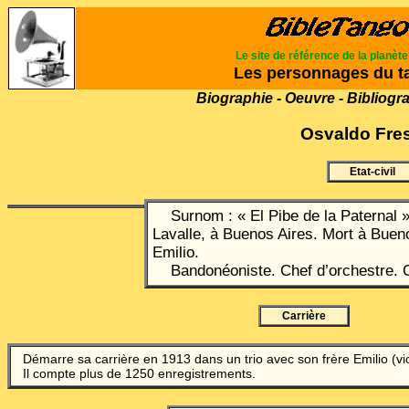
Le site de référence de la planèt
Les personnages du t
Biographie - Oeuvre - Bibliogr
Osvaldo
Fre
Etat-civil
Surnom : « El Pibe de
la Paternal
»
Lavalle, à Buenos Aires. Mort à Buen
Emilio.
Bandonéoniste. Chef d’orchestre. 
Carrière
Démarre sa carrière en 1913 dans un trio avec son frère Emilio (vio
Il compte plus de 1250 enregistrements.