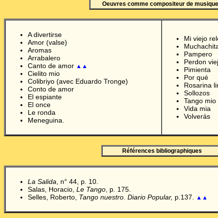
Oeuvres comme compositeur de musiqu
A divertirse
Mi viejo rel
Amor (valse)
Muchachit
Aromas
Pampero
Arrabalero
Perdon viej
Canto de amor
▲▲
Pimienta
Cielito mio
Por qué
Colibriyo
(avec Eduardo Tronge)
Rosarina l
Conto de amor
Sollozos
El espiante
Tango mio
El once
Vida mia
Le ronda
Volverás
Meneguina.
Références bibliographiques
La Salida
, n° 44, p. 10.
Salas, Horacio,
Le Tango
, p. 175.
Selles, Roberto,
Tango nuestro. Diario Popular,
p.137.
▲▲