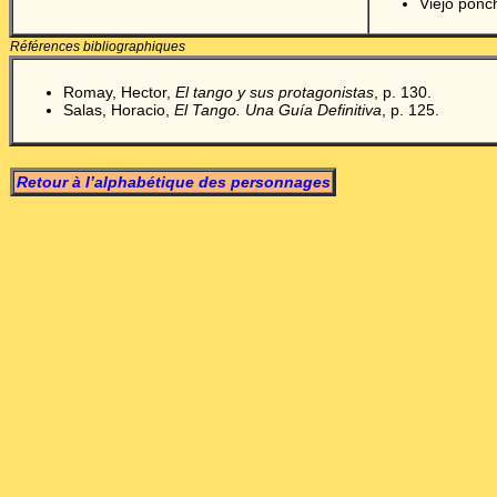
Viejo pon
Références bibliographiques
Romay, Hector,
El tango y sus protagonistas
, p. 130.
Salas, Horacio,
El Tango. Una Guía Definitiva
, p. 125.
Retour à l’alphabétique des personnages