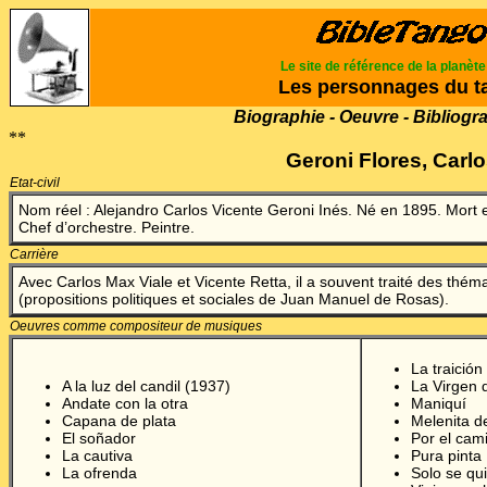
Le site de référence de la planèt
Les personnages du t
Biographie - Oeuvre - Bibliogr
**
Geroni Flores, Carl
Etat-civil
Nom réel : Alejandro Carlos Vicente Geroni Inés. Né en 1895. Mort
Chef d’orchestre. Peintre.
Carrière
Avec Carlos Max Viale et Vicente Retta, il a souvent traité des thém
(propositions politiques et sociales de Juan Manuel de Rosas).
Oeuvres comme compositeur de musiques
La traición
A la luz del candil (1937)
L
a Virgen 
Andate con la otra
Maniquí
Capana de plata
Melenita d
El soñador
Por el cam
La cautiva
Pura pinta
La ofrenda
Solo se qu