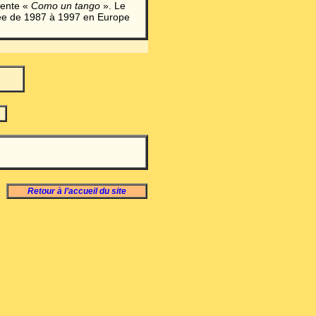
sente «
Como un tango
». Le
née de 1987 à 1997 en Europe
Retour à l’accueil du site