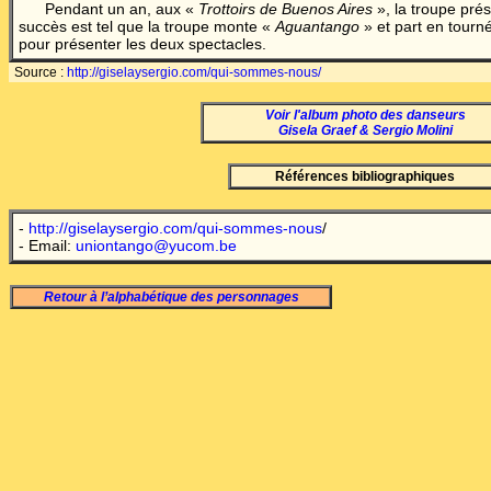
Pendant un an, aux «
Trottoirs de Buenos Aires
», la troupe pré
succès est tel que la troupe monte «
Aguantango
» et part en tour
pour présenter les deux spectacles.
Source
:
http://giselaysergio.com/qui-sommes-nous/
Voir l'album photo des danseurs
Gisela Graef & Sergio Molini
Références bibliographiques
-
http://giselaysergio.com/qui-sommes-nous
/
- Email:
uniontango@yucom.be
Retour à l’alphabétique des personnages