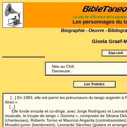
Le site de référence de la planèt
Les personnages du t
Biographie - Oeuvre - Bibliogr
Gisela Graef-
Etat-civil
Née au Chili.
Danseuse.
Les Trottoirs
[...] En 1983, elle est parmi les précurseurs du tango argentin à 
Aires
».
[...]
Elle fonde ensuite et co-dirige, avec Jorge Rodriguez et Leonard
musicale, la troupe de tango «
Gomina
», composée de Silvana Delu
(chanteuses), Roberto Tormo et Mauricio Angarita (contrebassistes)
Mosalini junior (bandoneón), Leonardo Sánchez (guitare et arrange