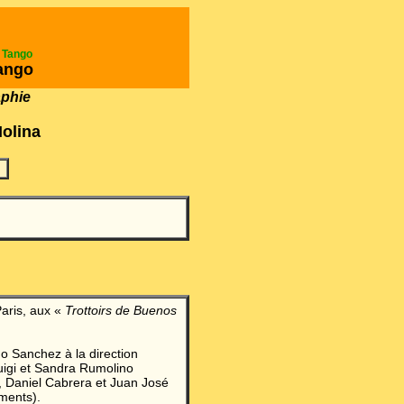
e Tango
ango
aphie
Molina
Paris, aux «
Trottoirs de Buenos
o Sanchez à la direction
igi et Sandra Rumolino
, Daniel Cabrera et Juan José
ments).