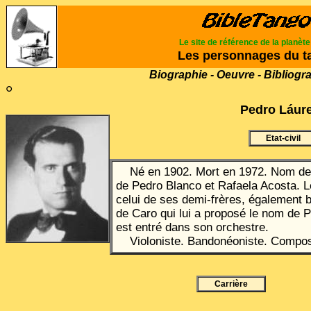
Le site de référence de la planèt
Les personnages du t
Biographie - Oeuvre - Bibliogr
°
Pedro L
á
ur
Etat-civil
Né en 1902. Mort en 1972.
Nom de 
de Pedro Blanco et Rafaela Acosta. L
celui de ses demi-frères, également b
de Caro
qui lui a proposé le nom de 
est entré dans son orchestre.
Violoniste. Bandonéoniste. Composit
Carrière