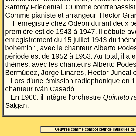
Sammy Friedental. COmme contrebassiste
Comme pianiste et arrangeur, Hector Gra
Il enregistre chez Odeon durant deux pé
première est de 1943 à 1947. Il débute a
enregistrement du 15 juillet 1943 du thèm
bohemio ", avec le chanteur Alberto Pode
période est de 1952 à 1953. Au total, il a 
thèmes, avec les chanteurs Alberto Podes
Berm
ú
dez, Jorge Linares, Hector Juncal et
Lors d'une émission radiophonique en 194
chanteur Iv
á
n Casad
ó
.
En 1960, il intègre l'orchestre
Quinteto r
Salgan.
Oeuvres comme compositeur de musiques de 