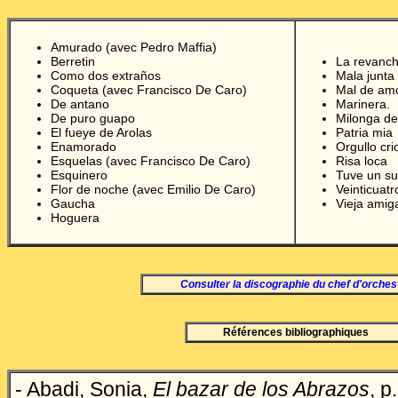
Amurado (avec Pedro Maffia)
Berretin
La revanc
Como dos extra
ñ
os
Mala junta
Coqueta (avec Francisco De Caro)
Mal de am
De antano
Marinera.
De puro guapo
Milonga d
El fueye de Arolas
Patria mia
Enamorado
Orgullo cri
Esquelas (avec Francisco De Caro)
Risa loca
Esquinero
Tuve un s
Flor de noche (avec Emilio De Caro)
Veinticuat
Gaucha
Vieja amig
Hoguera
Consulter la discographie du chef d'orches
Références bibliographiques
-
Abadi, Sonia,
El bazar de los Abrazos
, p